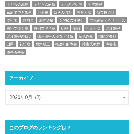
子どもの成長
子どもの病気
子供の習い事
学習障害
家庭でできる事
小学校
就学の悩み
就学相談
就業技術科
幼稚園
性教育
感覚過敏
支援級の運動会
放課後等デイサービス
特別支援学校
特別支援学級
病院
療育
発達相談
発達障害
発達障害の就労
発達障害の検査・診断
聴覚過敏
職能開発科
自閉
花粉症
視力矯正
軽度知的障害
障害児教育
障害者
障害者手帳
アーカイブ
このブログのランキングは？