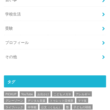
学校生活
受験
プロフィール
その他
タグ
PICKUP
YouTube
お出かけ
こどもメガネ
アレルギー
グレーゾーン
デジタル支援
トゥレット症候群
ママ友
ライフハック
中学校
公文（くもん）
塾
子どもの弱視