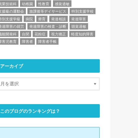
就業技術科
幼稚園
性教育
感覚過敏
支援級の運動会
放課後等デイサービス
特別支援学校
特別支援学級
病院
療育
発達相談
発達障害
発達障害の就労
発達障害の検査・診断
聴覚過敏
職能開発科
自閉
花粉症
視力矯正
軽度知的障害
障害児教育
障害者
障害者手帳
アーカイブ
このブログのランキングは？