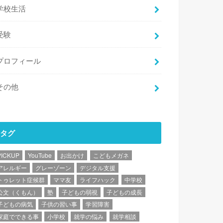
学校生活
受験
プロフィール
その他
タグ
PICKUP
YouTube
お出かけ
こどもメガネ
アレルギー
グレーゾーン
デジタル支援
トゥレット症候群
ママ友
ライフハック
中学校
公文（くもん）
塾
子どもの弱視
子どもの成長
子どもの病気
子供の習い事
学習障害
家庭でできる事
小学校
就学の悩み
就学相談