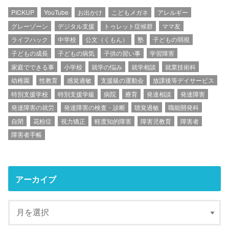
PICKUP
YouTube
お出かけ
こどもメガネ
アレルギー
グレーゾーン
デジタル支援
トゥレット症候群
ママ友
ライフハック
中学校
公文（くもん）
塾
子どもの弱視
子どもの成長
子どもの病気
子供の習い事
学習障害
家庭でできる事
小学校
就学の悩み
就学相談
就業技術科
幼稚園
性教育
感覚過敏
支援級の運動会
放課後等デイサービス
特別支援学校
特別支援学級
病院
療育
発達相談
発達障害
発達障害の就労
発達障害の検査・診断
聴覚過敏
職能開発科
自閉
花粉症
視力矯正
軽度知的障害
障害児教育
障害者
障害者手帳
アーカイブ