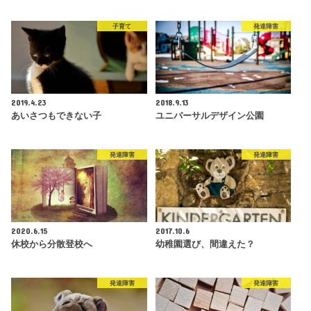
子育て
発達障害
2019.4.23
2018.9.13
あいさつもできない子
ユニバーサルデザイン公園
発達障害
発達障害
2020.6.15
2017.10.6
休校から分散登校へ
幼稚園選び、間違えた？
発達障害
発達障害