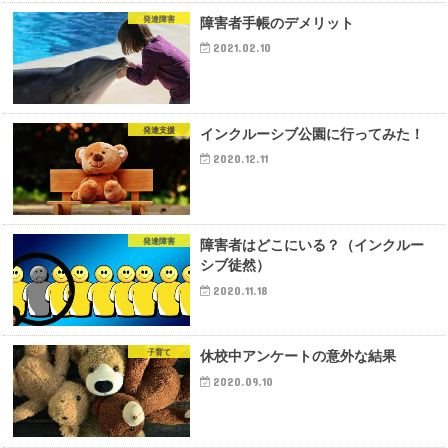
障害者手帳のデメリット
発達障害
2021.02.10
インクルーシブ公園に行ってみた！
発達支援
2020.12.11
障害者はどこにいる？（インクルー
発達障害
シブ徒然）
2020.11.18
休校中アンケートの意外な結果
子育て
2020.09.10