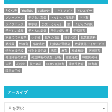
PICKUP
YouTube
お出かけ
こどもメガネ
アレルギー
グレーゾーン
デジタル支援
トゥレット症候群
ママ友
ライフハック
中学校
公文（くもん）
塾
子どもの弱視
子どもの成長
子どもの病気
子供の習い事
学習障害
家庭でできる事
小学校
就学の悩み
就学相談
就業技術科
幼稚園
性教育
感覚過敏
支援級の運動会
放課後等デイサービス
特別支援学校
特別支援学級
病院
療育
発達相談
発達障害
発達障害の就労
発達障害の検査・診断
聴覚過敏
職能開発科
自閉
花粉症
視力矯正
軽度知的障害
障害児教育
障害者
障害者手帳
アーカイブ