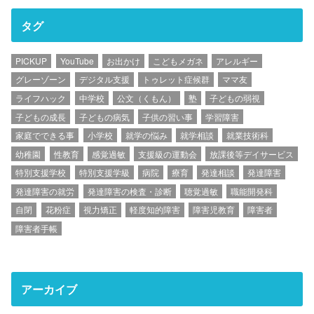
タグ
PICKUP
YouTube
お出かけ
こどもメガネ
アレルギー
グレーゾーン
デジタル支援
トゥレット症候群
ママ友
ライフハック
中学校
公文（くもん）
塾
子どもの弱視
子どもの成長
子どもの病気
子供の習い事
学習障害
家庭でできる事
小学校
就学の悩み
就学相談
就業技術科
幼稚園
性教育
感覚過敏
支援級の運動会
放課後等デイサービス
特別支援学校
特別支援学級
病院
療育
発達相談
発達障害
発達障害の就労
発達障害の検査・診断
聴覚過敏
職能開発科
自閉
花粉症
視力矯正
軽度知的障害
障害児教育
障害者
障害者手帳
アーカイブ